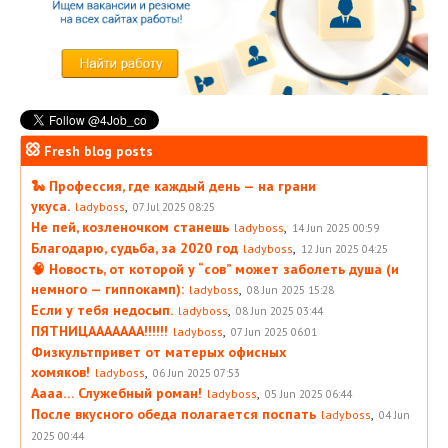
Fresh blog posts
🐍 Профессия, где каждый день — на грани
укуса.
,
ladyboss
07 Jul 2025 08:25
Не пей, козленочком станешь
,
ladyboss
14 Jun 2025 00:59
Благодарю, судьба, за 2020 год
,
ladyboss
12 Jun 2025 04:25
🧠 Новость, от которой у “сов” может заболеть душа (и
немного — гиппокамп):
,
ladyboss
08 Jun 2025 15:28
Если у тебя недосып.
,
ladyboss
08 Jun 2025 03:44
ПЯТНИЦААААААА!!!!!!
,
ladyboss
07 Jun 2025 06:01
Физкультпривет от матерых офисных
хомяков!
,
ladyboss
06 Jun 2025 07:53
Аааа… Служебный роман!
,
ladyboss
05 Jun 2025 06:44
После вкусного обеда полагается поспать
,
ladyboss
04 Jun
2025 00:44