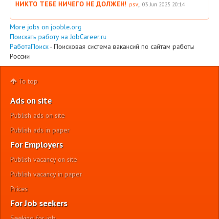
НИКТО ТЕБЕ НИЧЕГО НЕ ДОЛЖЕН!
,
psv
03 Jun 2025 20:14
More jobs on jooble.org
Поискать работу на JobCareer.ru
РаботаПоиск
- Поисковая система вакансий по сайтам работы
России
To top
Ads on site
Publish ads on site
Publish ads in paper
For Employers
Publish vacancy on site
Publish vacancy in paper
Prices
For Job seekers
Seeking for job