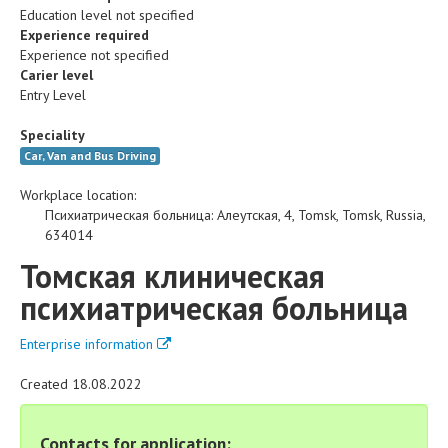
Education level not specified
Experience required
Experience not specified
Carier level
Entry Level
Speciality
Car, Van and Bus Driving
Workplace location:
Психиатрическая больница
:
Алеутская, 4
,
Tomsk
,
Tomsk
,
Russia
,
634014
Томская клиническая
психиатрическая больница
Enterprise information
Created 18.08.2022
Contacts for application: