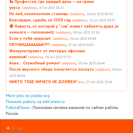
🐍 Профессия, где каждый день — на грани
укуса.
,
ladyboss
07 Jul 2025 08:25
Не пей, козленочком станешь
,
ladyboss
14 Jun 2025 00:59
Благодарю, судьба, за 2020 год
,
ladyboss
12 Jun 2025 04:25
🧠 Новость, от которой у “сов” может заболеть душа (и
немного — гиппокамп):
,
ladyboss
08 Jun 2025 15:28
Если у тебя недосып.
,
ladyboss
08 Jun 2025 03:44
ПЯТНИЦААААААА!!!!!!
,
ladyboss
07 Jun 2025 06:01
Физкультпривет от матерых офисных
хомяков!
,
ladyboss
06 Jun 2025 07:53
Аааа… Служебный роман!
,
ladyboss
05 Jun 2025 06:44
После вкусного обеда полагается поспать
,
ladyboss
04 Jun
2025 00:44
НИКТО ТЕБЕ НИЧЕГО НЕ ДОЛЖЕН!
,
psv
03 Jun 2025 20:14
More jobs on jooble.org
Поискать работу на JobCareer.ru
РаботаПоиск
- Поисковая система вакансий по сайтам работы
России
To top