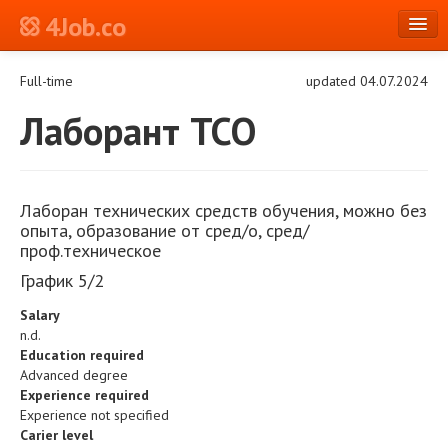
4Job.co
en
Full-time
updated 04.07.2024
Log in or Register
Лаборант ТСО
Лаборан технических средств обучения, можно без
опыта, образование от сред/о, сред/
проф.техническое
График 5/2
Salary
n.d.
Education required
Advanced degree
Experience required
Experience not specified
Carier level