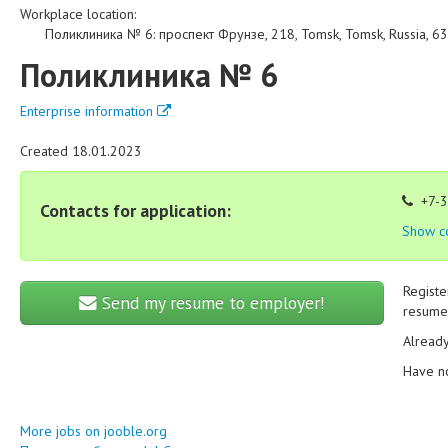
Workplace location:
Поликлиника № 6
:
проспект Фрунзе, 218
,
Tomsk
,
Tomsk
,
Russia
,
63
Поликлиника № 6
Enterprise information
Created 18.01.2023
+7-3
Contacts for application:
Show c
Registe
Send my resume to employer!
resume 
Alread
Have n
More jobs on jooble.org