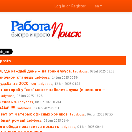
Log in or Register
en
 posts
, где каждый день — на грани укуса.
,
ladyboss
07 Jul 2025 08:25
леночком станешь
,
ladyboss
14 Jun 2025 00:59
удьба, за 2020 год
,
ladyboss
12 Jun 2025 04:25
от которой у “сов” может заболеть душа (и немного —
,
ladyboss
08 Jun 2025 15:28
 недосып.
,
ladyboss
08 Jun 2025 03:44
АА!!!!!!
,
ladyboss
07 Jun 2025 06:01
вет от матерых офисных хомяков!
,
ladyboss
06 Jun 2025 07:53
ебный роман!
,
ladyboss
05 Jun 2025 06:44
ого обеда полагается поспать
,
ladyboss
04 Jun 2025 00:44