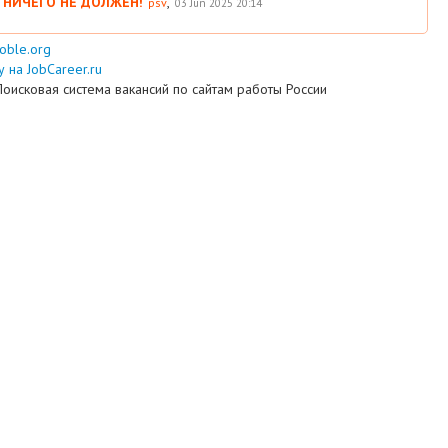
 НИЧЕГО НЕ ДОЛЖЕН!
,
psv
03 Jun 2025 20:14
ooble.org
 на JobCareer.ru
Поисковая система вакансий по сайтам работы России