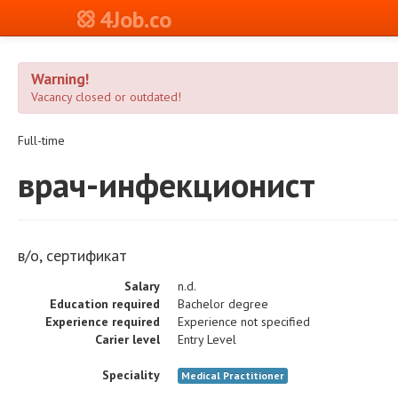
4Job.co
Warning!
Vacancy closed or outdated!
Full-time
врач-инфекционист
в/о, сертификат
Salary
n.d.
Education required
Bachelor degree
Experience required
Experience not specified
Carier level
Entry Level
Speciality
Medical Practitioner