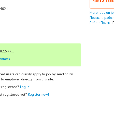
НИКТО ТЕБЕ
4021
More jobs on j
Поискать работу
РаботаПоиск
- 
822-77...
ontacts
red users can quickly apply to job by sending his
to employer directly from this site.
y registered?
Log in!
ot registered yet?
Register now!