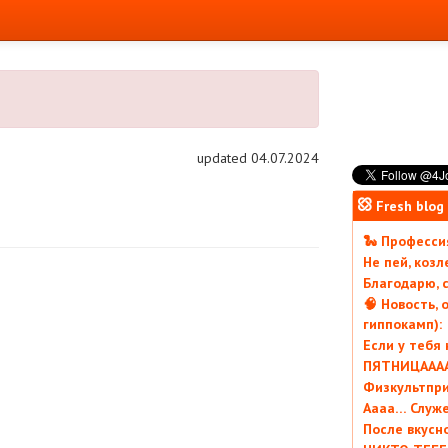
updated 04.07.2024
Fresh blog
🐍 Профессия
Не пей, коз
Благодарю, с
🧠 Новость, 
гиппокамп):
Если у тебя
ПЯТНИЦААААА
Физкультпри
Аааа… Служ
После вкусн