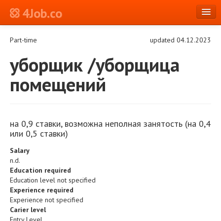
4Job.co
en
Part-time
updated 04.12.2023
Log in or Register
уборщик /уборщица
помещений
на 0,9 ставки, возможна неполная занятость (на 0,4
или 0,5 ставки)
Salary
n.d.
Education required
Education level not specified
Experience required
Experience not specified
Carier level
Entry Level