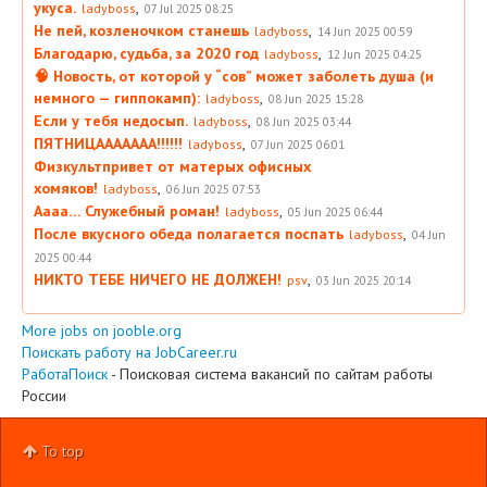
укуса.
,
ladyboss
07 Jul 2025 08:25
Не пей, козленочком станешь
,
ladyboss
14 Jun 2025 00:59
Благодарю, судьба, за 2020 год
,
ladyboss
12 Jun 2025 04:25
🧠 Новость, от которой у “сов” может заболеть душа (и
немного — гиппокамп):
,
ladyboss
08 Jun 2025 15:28
Если у тебя недосып.
,
ladyboss
08 Jun 2025 03:44
ПЯТНИЦААААААА!!!!!!
,
ladyboss
07 Jun 2025 06:01
Физкультпривет от матерых офисных
хомяков!
,
ladyboss
06 Jun 2025 07:53
Аааа… Служебный роман!
,
ladyboss
05 Jun 2025 06:44
После вкусного обеда полагается поспать
,
ladyboss
04 Jun
2025 00:44
НИКТО ТЕБЕ НИЧЕГО НЕ ДОЛЖЕН!
,
psv
03 Jun 2025 20:14
More jobs on jooble.org
Поискать работу на JobCareer.ru
РаботаПоиск
- Поисковая система вакансий по сайтам работы
России
To top