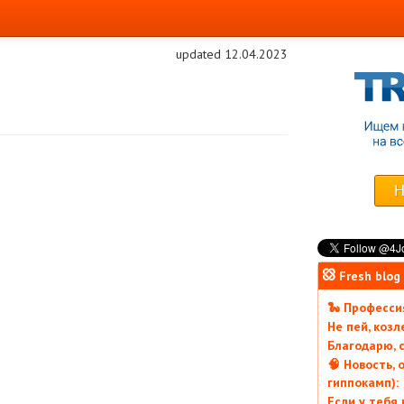
updated 12.04.2023
Fresh blog
🐍 Профессия
Не пей, коз
Благодарю, с
🧠 Новость, 
гиппокамп):
Если у тебя