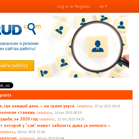
Log in or Register
en
 posts
, где каждый день — на грани укуса.
,
ladyboss
07 Jul 2025 08:25
леночком станешь
,
ladyboss
14 Jun 2025 00:59
удьба, за 2020 год
,
ladyboss
12 Jun 2025 04:25
от которой у “сов” может заболеть душа (и немного —
,
ladyboss
08 Jun 2025 15:28
 недосып.
,
ladyboss
08 Jun 2025 03:44