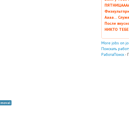
ПЯТНИЦААААА
Физкультпри
Аааа… Служ
После вкусн
НИКТО ТЕБЕ
More jobs on j
Поискать работу
РаботаПоиск
- 
emoval