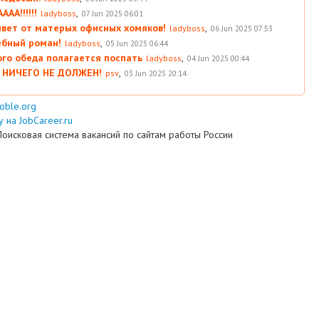
АА!!!!!!
,
ladyboss
07 Jun 2025 06:01
вет от матерых офисных хомяков!
,
ladyboss
06 Jun 2025 07:53
ебный роман!
,
ladyboss
05 Jun 2025 06:44
ого обеда полагается поспать
,
ladyboss
04 Jun 2025 00:44
 НИЧЕГО НЕ ДОЛЖЕН!
,
psv
03 Jun 2025 20:14
ooble.org
 на JobCareer.ru
Поисковая система вакансий по сайтам работы России