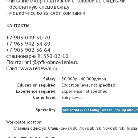
- питание в корпоративной столовой со скидками
- бесплатную спецодежду
- медкомиссию за счёт компании
Контакты:
+7-903-049-31-70
+7-963-942-34-89
+7-903-902-36-64
стационарный: 350-02-10
Почта: hr1@pfk-obnovlenie.ru
Cайт: www.renewal.ru
Salary
30,000р - 40,000р/mon
Education required
Education level not specified
Experience required
Experience not specified
Carier level
Entry Level
Speciality
Janitorial & Cleaning
Waste Pick-up and R
Workplace location:
Главный офис
:
ул. Станционная,80
,
Novosibirsk
,
Novosibirsk
,
Russia