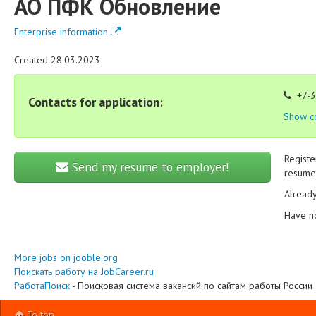
АО ПФК Обновление
Enterprise information
Created 28.03.2023
+7-3
Contacts for application:
Show c
Registe
Send my resume to employer!
resume 
Alread
Have n
More jobs on jooble.org
Поискать работу на JobCareer.ru
РаботаПоиск
- Поисковая система вакансий по сайтам работы России
To top