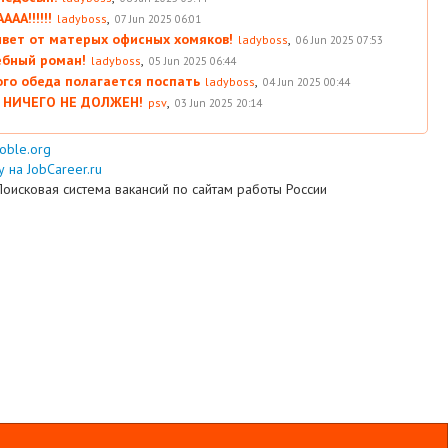
АА!!!!!!
,
ladyboss
07 Jun 2025 06:01
вет от матерых офисных хомяков!
,
ladyboss
06 Jun 2025 07:53
ебный роман!
,
ladyboss
05 Jun 2025 06:44
ого обеда полагается поспать
,
ladyboss
04 Jun 2025 00:44
 НИЧЕГО НЕ ДОЛЖЕН!
,
psv
03 Jun 2025 20:14
ooble.org
 на JobCareer.ru
Поисковая система вакансий по сайтам работы России