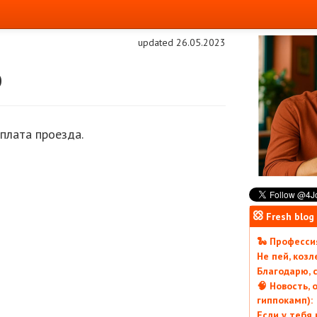
updated 26.05.2023
ю
плата проезда.
Fresh blog
🐍 Профессия
Не пей, коз
Благодарю, с
🧠 Новость, 
гиппокамп):
Если у тебя