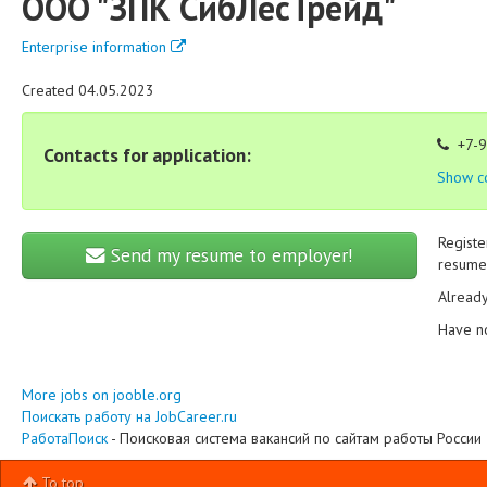
ООО "ЗПК СибЛесТрейд"
Enterprise information
Created 04.05.2023
+7-9
Contacts for application:
Show c
Registe
Send my resume to employer!
resume 
Alread
Have n
More jobs on jooble.org
Поискать работу на JobCareer.ru
РаботаПоиск
- Поисковая система вакансий по сайтам работы России
To top