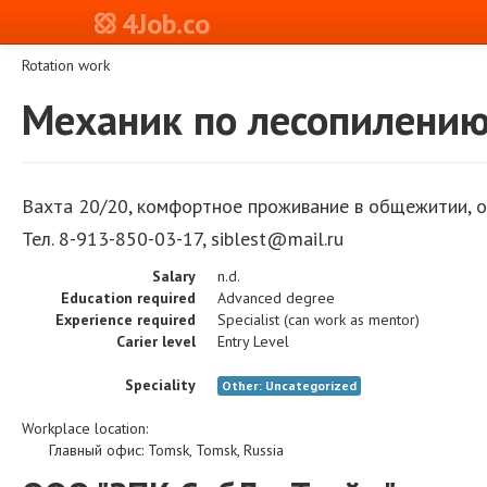
4Job.co
Rotation work
Механик по лесопилени
Вахта 20/20, комфортное проживание в общежитии, о
Тел. 8-913-850-03-17,
siblest
@
mail
.
ru
Salary
n.d.
Education required
Advanced degree
Experience required
Specialist (can work as mentor)
Carier level
Entry Level
Speciality
Other: Uncategorized
Workplace location:
Главный офис
:
Tomsk
,
Tomsk
,
Russia