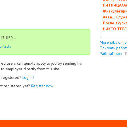
ПЯТНИЦААААА
Физкультпри
Аааа… Служ
После вкусн
НИКТО ТЕБЕ
13-850...
More jobs on j
ontacts
Поискать работу
РаботаПоиск
- 
red users can quickly apply to job by sending his
to employer directly from this site.
y registered?
Log in!
ot registered yet?
Register now!