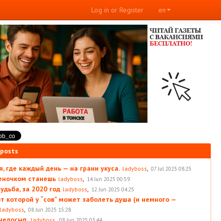
Log in or Register
en
 posts
, где каждый день — на грани укуса.
,
ladyboss
07 Jul 2025 08:25
леночком станешь
,
ladyboss
14 Jun 2025 00:59
удьба, за 2020 год
,
ladyboss
12 Jun 2025 04:25
от которой у “сов” может заболеть душа (и немного —
,
ladyboss
08 Jun 2025 15:28
 недосып.
,
ladyboss
08 Jun 2025 03:44