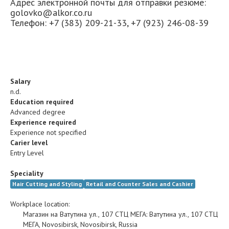
Адрес электронной почты для отправки резюме:
golovko@alkor.co.ru
Телефон: +7 (383) 209-21-33, +7 (923) 246-08-39
Salary
n.d.
Education required
Advanced degree
Experience required
Experience not specified
Carier level
Entry Level
Speciality
Hair Cutting and Styling
Retail and Counter Sales and Cashier
Workplace location:
Магазин на Ватутина ул., 107 СТЦ МЕГА
:
Ватутина ул., 107 СТЦ
МЕГА
,
Novosibirsk
,
Novosibirsk
,
Russia