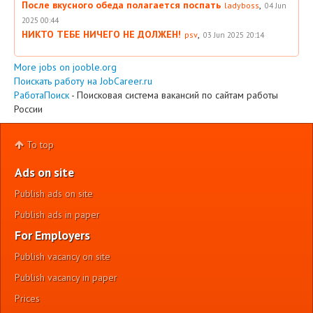
После вкусного обеда полагается поспать
,
ladyboss
04 Jun
2025 00:44
НИКТО ТЕБЕ НИЧЕГО НЕ ДОЛЖЕН!
,
psv
03 Jun 2025 20:14
More jobs on jooble.org
Поискать работу на JobCareer.ru
РаботаПоиск
- Поисковая система вакансий по сайтам работы
России
To top
Ads on site
Publish ads on site
Publish ads in paper
For Employers
Publish vacancy on site
Publish vacancy in paper
Prices