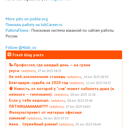
More jobs on jooble.org
Поискать работу на JobCareer.ru
РаботаПоиск
- Поисковая система вакансий по сайтам работы
России
Follow @4Job_co
Fresh blog posts
🐍 Профессия, где каждый день — на грани
укуса.
,
ladyboss
07 Jul 2025 08:25
Не пей, козленочком станешь
,
ladyboss
14 Jun 2025 00:59
Благодарю, судьба, за 2020 год
,
ladyboss
12 Jun 2025 04:25
🧠 Новость, от которой у “сов” может заболеть душа (и
немного — гиппокамп):
,
ladyboss
08 Jun 2025 15:28
Если у тебя недосып.
,
ladyboss
08 Jun 2025 03:44
ПЯТНИЦААААААА!!!!!!
,
ladyboss
07 Jun 2025 06:01
Физкультпривет от матерых офисных
хомяков!
,
ladyboss
06 Jun 2025 07:53
Аааа… Служебный роман!
,
ladyboss
05 Jun 2025 06:44