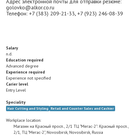
Адрес электронной почты для отправки резюме:
golovko@alkor.co.ru
Телефон: +7 (383) 209-21-33, +7 (923) 246-08-39
Salary
n.d.
Education required
Advanced degree
Experience required
Experience not specified
Carier level
Entry Level
Speciality
Hair Cutting and Styling
Retail and Counter Sales and Cashier
Workplace location:
Магазин на Красный просп., 2/1 ТЦ "Мегас-2"
:
Красный просп.,
2/1, ТЦ "Мегас-2"
,
Novosibirsk
,
Novosibirsk
,
Russia