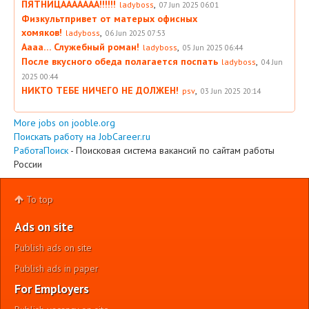
ПЯТНИЦААААААА!!!!!!
,
ladyboss
07 Jun 2025 06:01
Физкультпривет от матерых офисных
хомяков!
,
ladyboss
06 Jun 2025 07:53
Аааа… Служебный роман!
,
ladyboss
05 Jun 2025 06:44
После вкусного обеда полагается поспать
,
ladyboss
04 Jun
2025 00:44
НИКТО ТЕБЕ НИЧЕГО НЕ ДОЛЖЕН!
,
psv
03 Jun 2025 20:14
More jobs on jooble.org
Поискать работу на JobCareer.ru
РаботаПоиск
- Поисковая система вакансий по сайтам работы
России
To top
Ads on site
Publish ads on site
Publish ads in paper
For Employers