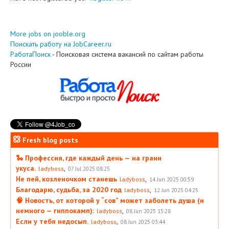
More jobs on jooble.org
Поискать работу на JobCareer.ru
РаботаПоиск
- Поисковая система вакансий по сайтам работы
России
Fresh blog posts
🐍 Профессия, где каждый день — на грани
укуса.
,
ladyboss
07 Jul 2025 08:25
Не пей, козленочком станешь
,
ladyboss
14 Jun 2025 00:59
Благодарю, судьба, за 2020 год
,
ladyboss
12 Jun 2025 04:25
🧠 Новость, от которой у “сов” может заболеть душа (и
немного — гиппокамп):
,
ladyboss
08 Jun 2025 15:28
Если у тебя недосып.
,
ladyboss
08 Jun 2025 03:44