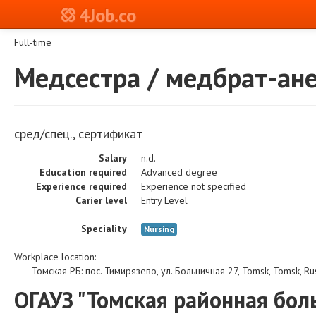
4Job.co
Full-time
Медсестра / медбрат-ан
сред/спец., сертификат
Salary
n.d.
Education required
Advanced degree
Experience required
Experience not specified
Carier level
Entry Level
Speciality
Nursing
Workplace location:
Томская РБ
:
пос. Тимирязево, ул. Больничная 27
,
Tomsk
,
Tomsk
,
Ru
ОГАУЗ "Томская районная бол