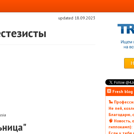
updated 18.09.2023
естезисты
Fresh blog
🐍 Профессия
Не пей, коз
Благодарю, с
ssia
🧠 Новость, 
ьница"
гиппокамп):
Если у тебя