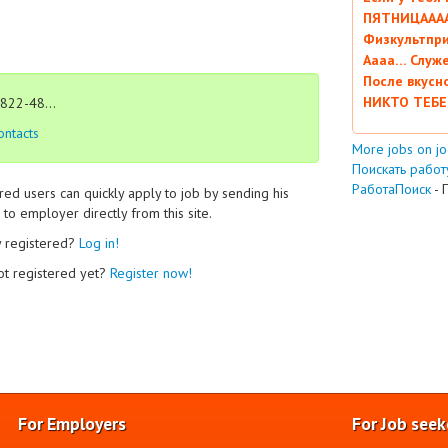
ПЯТНИЦААААА
Физкультпри
Аааа… Служ
После вкусн
НИКТО ТЕБЕ
822-48...
ontacts
More jobs on j
Поискать работу
РаботаПоиск
- 
red users can quickly apply to job by sending his
to employer directly from this site.
y registered?
Log in!
ot registered yet?
Register now!
For Employers
For Job seek