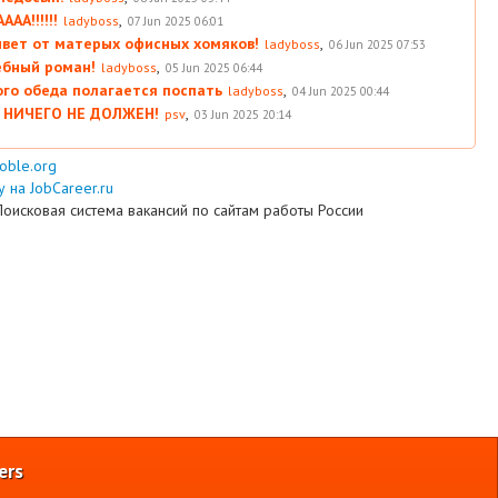
АА!!!!!!
,
ladyboss
07 Jun 2025 06:01
вет от матерых офисных хомяков!
,
ladyboss
06 Jun 2025 07:53
ебный роман!
,
ladyboss
05 Jun 2025 06:44
ого обеда полагается поспать
,
ladyboss
04 Jun 2025 00:44
 НИЧЕГО НЕ ДОЛЖЕН!
,
psv
03 Jun 2025 20:14
ooble.org
 на JobCareer.ru
Поисковая система вакансий по сайтам работы России
ers