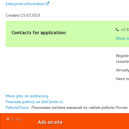
Enterprise information
Created 15.07.2023
+7-3
Contacts for application:
Show c
Registe
resume 
Alread
Have n
More jobs on jooble.org
Поискать работу на JobCareer.ru
РаботаПоиск
- Поисковая система вакансий по сайтам работы России
To top
Ads on site