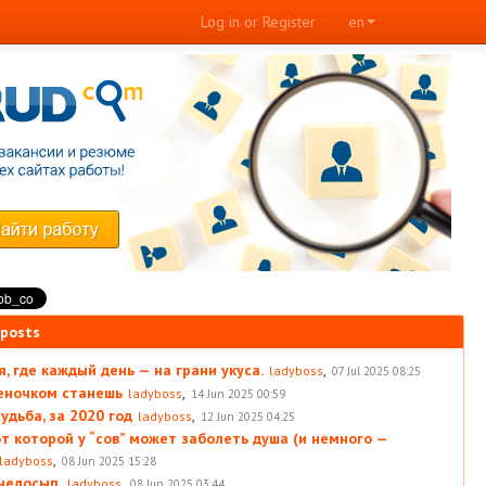
Log in or Register
en
 posts
, где каждый день — на грани укуса.
,
ladyboss
07 Jul 2025 08:25
леночком станешь
,
ladyboss
14 Jun 2025 00:59
удьба, за 2020 год
,
ladyboss
12 Jun 2025 04:25
от которой у “сов” может заболеть душа (и немного —
,
ladyboss
08 Jun 2025 15:28
 недосып.
,
ladyboss
08 Jun 2025 03:44