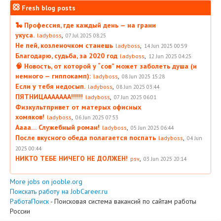
Fresh blog posts
🐍 Профессия, где каждый день — на грани
укуса.
,
ladyboss
07 Jul 2025 08:25
Не пей, козленочком станешь
,
ladyboss
14 Jun 2025 00:59
Благодарю, судьба, за 2020 год
,
ladyboss
12 Jun 2025 04:25
🧠 Новость, от которой у “сов” может заболеть душа (и
немного — гиппокамп):
,
ladyboss
08 Jun 2025 15:28
Если у тебя недосып.
,
ladyboss
08 Jun 2025 03:44
ПЯТНИЦААААААА!!!!!!
,
ladyboss
07 Jun 2025 06:01
Физкультпривет от матерых офисных
хомяков!
,
ladyboss
06 Jun 2025 07:53
Аааа… Служебный роман!
,
ladyboss
05 Jun 2025 06:44
После вкусного обеда полагается поспать
,
ladyboss
04 Jun
2025 00:44
НИКТО ТЕБЕ НИЧЕГО НЕ ДОЛЖЕН!
,
psv
03 Jun 2025 20:14
More jobs on jooble.org
Поискать работу на JobCareer.ru
РаботаПоиск
- Поисковая система вакансий по сайтам работы
России