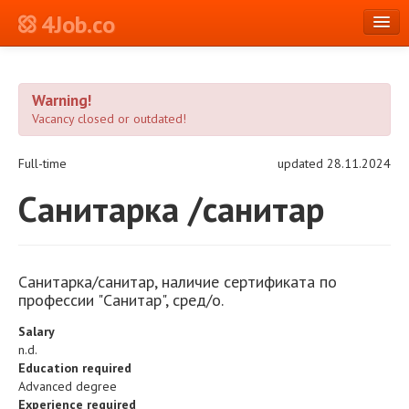
4Job.co
en
Warning!
Log in or Register
Vacancy closed or outdated!
Full-time
updated 28.11.2024
Санитарка /санитар
Санитарка/санитар, наличие сертификата по
профессии "Санитар", сред/о.
Salary
n.d.
Education required
Advanced degree
Experience required