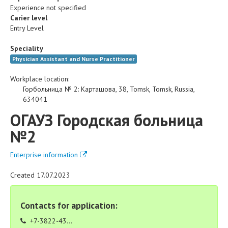
Experience not specified
Carier level
Entry Level
Speciality
Physician Assistant and Nurse Practitioner
Workplace location:
Горбольница № 2
:
Карташова, 38
,
Tomsk
,
Tomsk
,
Russia
,
634041
ОГАУЗ Городская больница
№2
Enterprise information
Created 17.07.2023
Contacts for application:
+7-3822-43...