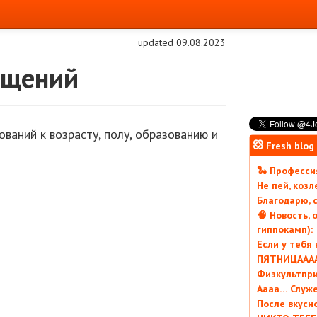
updated 09.08.2023
ещений
ований к возрасту, полу, образованию и
Fresh blog
🐍 Профессия
Не пей, коз
Благодарю, с
🧠 Новость, 
гиппокамп):
Если у тебя
ПЯТНИЦААААА
Физкультпри
Аааа… Служ
После вкусн