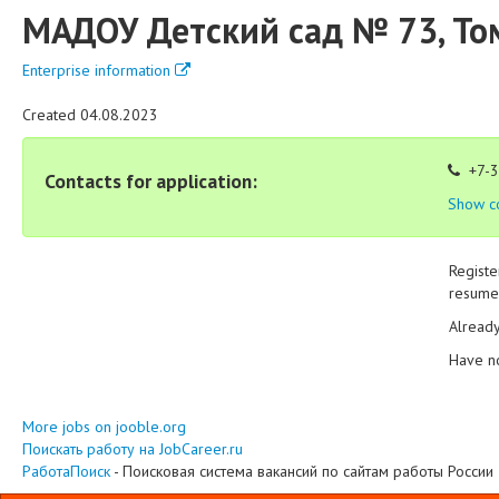
МАДОУ Детский сад № 73, То
Enterprise information
Created 04.08.2023
+7-3
Contacts for application:
Show c
Registe
resume 
Alread
Have n
More jobs on jooble.org
Поискать работу на JobCareer.ru
РаботаПоиск
- Поисковая система вакансий по сайтам работы России