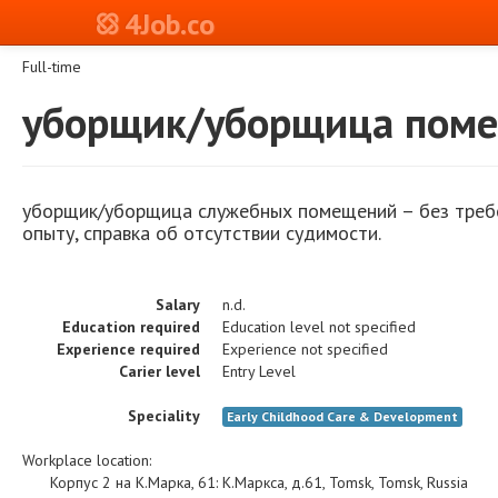
4Job.co
Full-time
уборщик/уборщица пом
уборщик/уборщица служебных помещений –
без треб
опыту, справка об отсутствии судимости.
Salary
n.d.
Education required
Education level not specified
Experience required
Experience not specified
Carier level
Entry Level
Speciality
Early Childhood Care & Development
Workplace location:
Корпус 2 на К.Марка, 61
:
К.Маркса, д.61
,
Tomsk
,
Tomsk
,
Russia