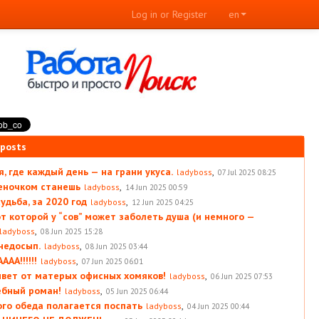
Log in or Register
en
 posts
, где каждый день — на грани укуса.
,
ladyboss
07 Jul 2025 08:25
леночком станешь
,
ladyboss
14 Jun 2025 00:59
удьба, за 2020 год
,
ladyboss
12 Jun 2025 04:25
от которой у “сов” может заболеть душа (и немного —
,
ladyboss
08 Jun 2025 15:28
 недосып.
,
ladyboss
08 Jun 2025 03:44
АА!!!!!!
,
ladyboss
07 Jun 2025 06:01
вет от матерых офисных хомяков!
,
ladyboss
06 Jun 2025 07:53
ебный роман!
,
ladyboss
05 Jun 2025 06:44
ого обеда полагается поспать
,
ladyboss
04 Jun 2025 00:44