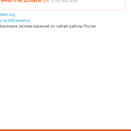
 НИЧЕГО НЕ ДОЛЖЕН!
,
psv
03 Jun 2025 20:14
ooble.org
 на JobCareer.ru
Поисковая система вакансий по сайтам работы России