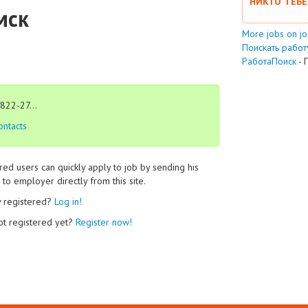
НИКТО ТЕБЕ
мск
More jobs on j
Поискать работу
РаботаПоиск
- 
822-27...
ontacts
red users can quickly apply to job by sending his
to employer directly from this site.
y registered?
Log in!
ot registered yet?
Register now!