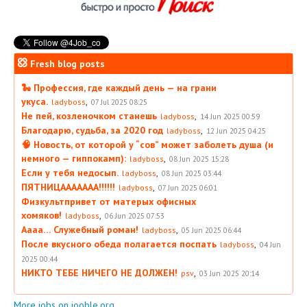
Fresh blog posts
🐍 Профессия, где каждый день — на грани
укуса.
,
ladyboss
07 Jul 2025 08:25
Не пей, козленочком станешь
,
ladyboss
14 Jun 2025 00:59
Благодарю, судьба, за 2020 год
,
ladyboss
12 Jun 2025 04:25
🧠 Новость, от которой у “сов” может заболеть душа (и
немного — гиппокамп):
,
ladyboss
08 Jun 2025 15:28
Если у тебя недосып.
,
ladyboss
08 Jun 2025 03:44
ПЯТНИЦААААААА!!!!!!
,
ladyboss
07 Jun 2025 06:01
Физкультпривет от матерых офисных
хомяков!
,
ladyboss
06 Jun 2025 07:53
Аааа… Служебный роман!
,
ladyboss
05 Jun 2025 06:44
После вкусного обеда полагается поспать
,
ladyboss
04 Jun
2025 00:44
НИКТО ТЕБЕ НИЧЕГО НЕ ДОЛЖЕН!
,
psv
03 Jun 2025 20:14
More jobs on jooble.org