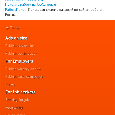
Поискать работу на JobCareer.ru
РаботаПоиск
- Поисковая система вакансий по сайтам работы
России
To top
Ads on site
Publish ads on site
Publish ads in paper
For Employers
Publish vacancy on site
Publish vacancy in paper
Prices
For Job seekers
Seeking for job
Registering
Privacy policy