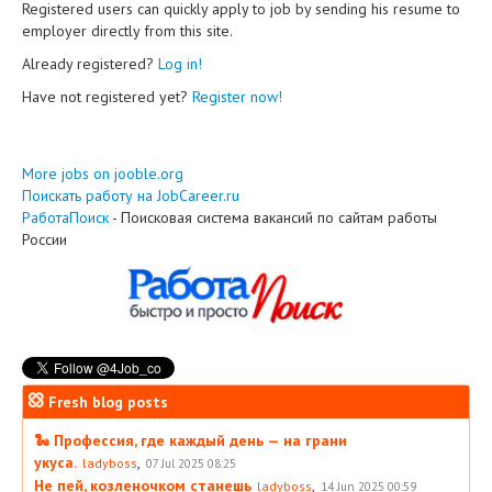
Registered users can quickly apply to job by sending his resume to
employer directly from this site.
Already registered?
Log in!
Have not registered yet?
Register now!
More jobs on jooble.org
Поискать работу на JobCareer.ru
РаботаПоиск
- Поисковая система вакансий по сайтам работы
России
Fresh blog posts
🐍 Профессия, где каждый день — на грани
укуса.
,
ladyboss
07 Jul 2025 08:25
Не пей, козленочком станешь
,
ladyboss
14 Jun 2025 00:59