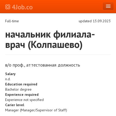
4Job.co
en
Full-time
updated 13.09.2023
Log in or Register
начальник филиала-
врач (Колпашево)
в/о проф., аттестованная должность
Salary
n.d.
Education required
Bachelor degree
Experience required
Experience not specified
Carier level
Manager (Manager/Supervisor of Staff)