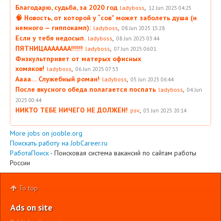
Благодарю, судьба, за 2020 год
,
ladyboss
12 Jun 2025 04:25
🧠 Новость, от которой у “сов” может заболеть душа (и
немного — гиппокамп):
,
ladyboss
08 Jun 2025 15:28
Если у тебя недосып.
,
ladyboss
08 Jun 2025 03:44
ПЯТНИЦААААААА!!!!!!
,
ladyboss
07 Jun 2025 06:01
Физкультпривет от матерых офисных
хомяков!
,
ladyboss
06 Jun 2025 07:53
Аааа… Служебный роман!
,
ladyboss
05 Jun 2025 06:44
После вкусного обеда полагается поспать
,
ladyboss
04 Jun
2025 00:44
НИКТО ТЕБЕ НИЧЕГО НЕ ДОЛЖЕН!
,
psv
03 Jun 2025 20:14
More jobs on jooble.org
Поискать работу на JobCareer.ru
РаботаПоиск
- Поисковая система вакансий по сайтам работы
России
To top
Ads on site