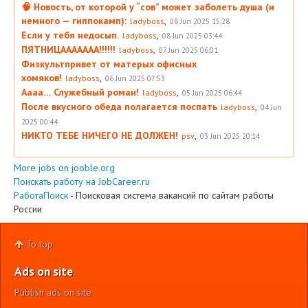
🧠 Новость, от которой у “сов” может заболеть душа (и
немного — гиппокамп):
,
ladyboss
08 Jun 2025 15:28
Если у тебя недосып.
,
ladyboss
08 Jun 2025 03:44
ПЯТНИЦААААААА!!!!!!
,
ladyboss
07 Jun 2025 06:01
Физкультпривет от матерых офисных
хомяков!
,
ladyboss
06 Jun 2025 07:53
Аааа… Служебный роман!
,
ladyboss
05 Jun 2025 06:44
После вкусного обеда полагается поспать
,
ladyboss
04 Jun
2025 00:44
НИКТО ТЕБЕ НИЧЕГО НЕ ДОЛЖЕН!
,
psv
03 Jun 2025 20:14
More jobs on jooble.org
Поискать работу на JobCareer.ru
РаботаПоиск
- Поисковая система вакансий по сайтам работы
России
To top
Ads on site
Publish ads on site