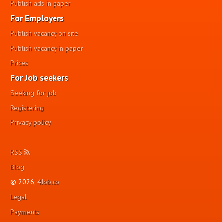
Publish ads in paper
For Employers
Publish vacancy on site
Publish vacancy in paper
Prices
For Job seekers
Seeking for job
Registering
Privacy policy
RSS
Blog
© 2026,
4Job.co
Legal
Payments