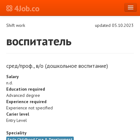
4Job.co
en
Shift work
updated 05.10.2023
Log in or Register
воспитатель
сред/проф., в/о (дошкольное воспитание)
Salary
n.d.
Education required
Advanced degree
Experience required
Experience not specified
Carier level
Entry Level
Speciality
Early Childhood Care & Development