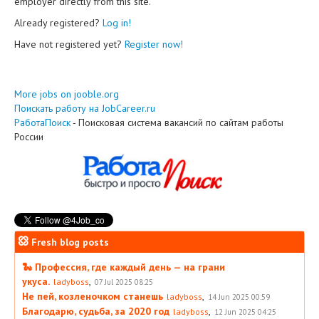
employer directly from this site.
Already registered?
Log in!
Have not registered yet?
Register now!
More jobs on jooble.org
Поискать работу на JobCareer.ru
РаботаПоиск
- Поисковая система вакансий по сайтам работы
России
Fresh blog posts
🐍 Профессия, где каждый день — на грани
укуса.
,
ladyboss
07 Jul 2025 08:25
Не пей, козленочком станешь
,
ladyboss
14 Jun 2025 00:59
Благодарю, судьба, за 2020 год
,
ladyboss
12 Jun 2025 04:25