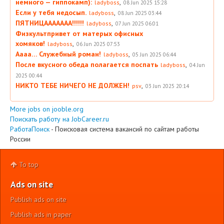
немного — гиппокамп):
,
ladyboss
08 Jun 2025 15:28
Если у тебя недосып.
,
ladyboss
08 Jun 2025 03:44
ПЯТНИЦААААААА!!!!!!
,
ladyboss
07 Jun 2025 06:01
Физкультпривет от матерых офисных
хомяков!
,
ladyboss
06 Jun 2025 07:53
Аааа… Служебный роман!
,
ladyboss
05 Jun 2025 06:44
После вкусного обеда полагается поспать
,
ladyboss
04 Jun
2025 00:44
НИКТО ТЕБЕ НИЧЕГО НЕ ДОЛЖЕН!
,
psv
03 Jun 2025 20:14
More jobs on jooble.org
Поискать работу на JobCareer.ru
РаботаПоиск
- Поисковая система вакансий по сайтам работы
России
To top
Ads on site
Publish ads on site
Publish ads in paper