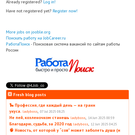
Already registered?
Log in!
Have not registered yet?
Register now!
More jobs on jooble.org
Поискать работу на JobCareer.ru
РаботаПоиск
- Поисковая система вакансий по сайтам работы
России
Fresh blog posts
🐍 Профессия, где каждый день — на грани
укуса.
,
ladyboss
07 Jul 2025 08:25
Не пей, козленочком станешь
,
ladyboss
14 Jun 2025 00:59
Благодарю, судьба, за 2020 год
,
ladyboss
12 Jun 2025 04:25
🧠 Новость, от которой у “сов” может заболеть душа (и