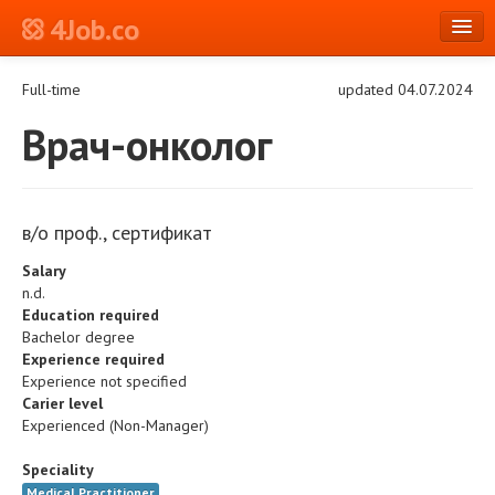
4Job.co
en
Full-time
updated 04.07.2024
Log in or Register
Врач-онколог
в/о проф., сертификат
Salary
n.d.
Education required
Bachelor degree
Experience required
Experience not specified
Carier level
Experienced (Non-Manager)
Speciality
Medical Practitioner