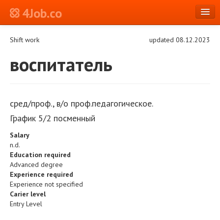
4Job.co
en
Shift work
updated 08.12.2023
Log in or Register
воспитатель
сред/проф., в/о проф.педагогическое.
График 5/2 посменный
Salary
n.d.
Education required
Advanced degree
Experience required
Experience not specified
Carier level
Entry Level