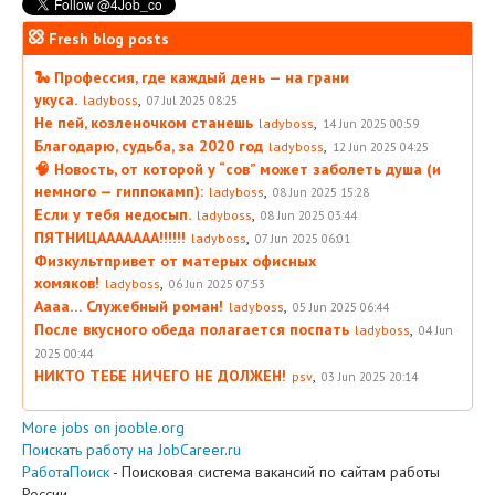
Fresh blog posts
🐍 Профессия, где каждый день — на грани
укуса.
,
ladyboss
07 Jul 2025 08:25
Не пей, козленочком станешь
,
ladyboss
14 Jun 2025 00:59
Благодарю, судьба, за 2020 год
,
ladyboss
12 Jun 2025 04:25
🧠 Новость, от которой у “сов” может заболеть душа (и
немного — гиппокамп):
,
ladyboss
08 Jun 2025 15:28
Если у тебя недосып.
,
ladyboss
08 Jun 2025 03:44
ПЯТНИЦААААААА!!!!!!
,
ladyboss
07 Jun 2025 06:01
Физкультпривет от матерых офисных
хомяков!
,
ladyboss
06 Jun 2025 07:53
Аааа… Служебный роман!
,
ladyboss
05 Jun 2025 06:44
После вкусного обеда полагается поспать
,
ladyboss
04 Jun
2025 00:44
НИКТО ТЕБЕ НИЧЕГО НЕ ДОЛЖЕН!
,
psv
03 Jun 2025 20:14
More jobs on jooble.org
Поискать работу на JobCareer.ru
РаботаПоиск
- Поисковая система вакансий по сайтам работы
России