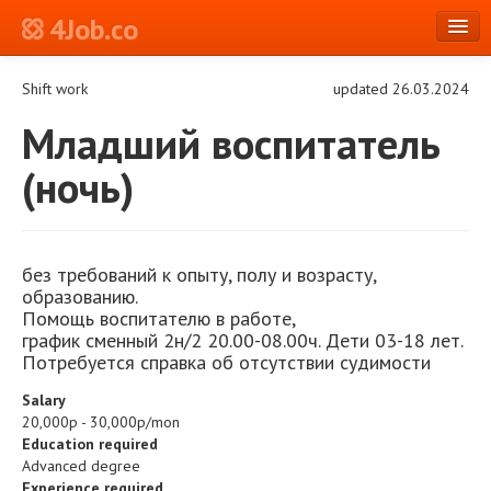
4Job.co
en
Shift work
updated 26.03.2024
Log in or Register
Младший воспитатель
(ночь)
без требований к опыту, полу и возрасту,
образованию.
Помощь воспитателю в работе,
график сменный 2н/2 20.00-08.00ч. Дети 03-18 лет.
Потребуется справка об отсутствии судимости
Salary
20,000р - 30,000р/mon
Education required
Advanced degree
Experience required