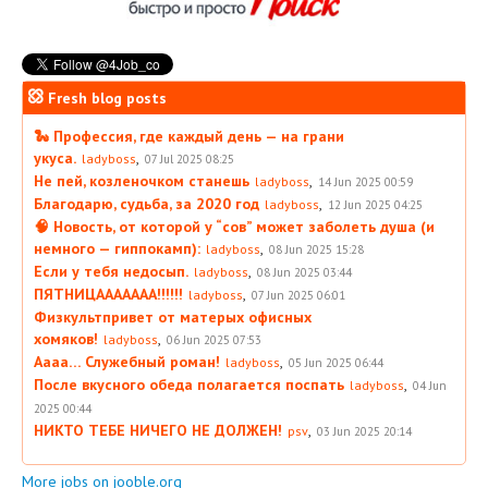
Fresh blog posts
🐍 Профессия, где каждый день — на грани
укуса.
,
ladyboss
07 Jul 2025 08:25
Не пей, козленочком станешь
,
ladyboss
14 Jun 2025 00:59
Благодарю, судьба, за 2020 год
,
ladyboss
12 Jun 2025 04:25
🧠 Новость, от которой у “сов” может заболеть душа (и
немного — гиппокамп):
,
ladyboss
08 Jun 2025 15:28
Если у тебя недосып.
,
ladyboss
08 Jun 2025 03:44
ПЯТНИЦААААААА!!!!!!
,
ladyboss
07 Jun 2025 06:01
Физкультпривет от матерых офисных
хомяков!
,
ladyboss
06 Jun 2025 07:53
Аааа… Служебный роман!
,
ladyboss
05 Jun 2025 06:44
После вкусного обеда полагается поспать
,
ladyboss
04 Jun
2025 00:44
НИКТО ТЕБЕ НИЧЕГО НЕ ДОЛЖЕН!
,
psv
03 Jun 2025 20:14
More jobs on jooble.org