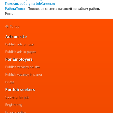
Поискать работу на JobCareer.ru
РаботаПоиск
- Поисковая система вакансий по сайтам работы
России
To top
Ads on site
Publish ads on site
Publish ads in paper
For Employers
Publish vacancy on site
Publish vacancy in paper
Prices
For Job seekers
Seeking for job
Registering
Privacy policy