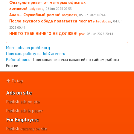
Физкультпривет от матерых офисных
хомяков!
,
ladyboss
06 Jun 2025 07:53
Аааа… Служебный роман!
,
ladyboss
05 Jun 2025 06:44
После вкусного обеда полагается поспать
,
ladyboss
04 Jun
2025 00:44
НИКТО ТЕБЕ НИЧЕГО НЕ ДОЛЖЕН!
,
psv
03 Jun 2025 20:14
More jobs on jooble.org
Поискать работу на JobCareer.ru
РаботаПоиск
- Поисковая система вакансий по сайтам работы
России
To top
Ads on site
Publish ads on site
Publish ads in paper
For Employers
Publish vacancy on site