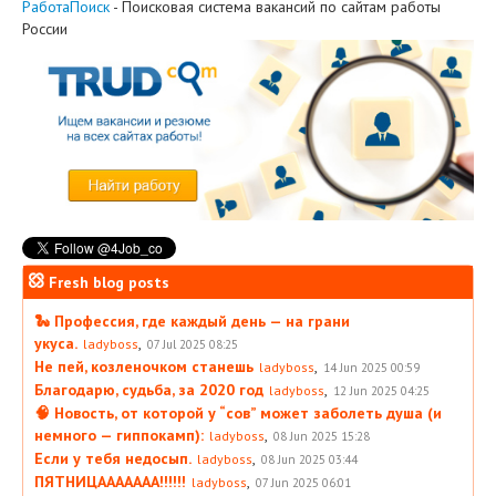
РаботаПоиск
- Поисковая система вакансий по сайтам работы
России
Fresh blog posts
🐍 Профессия, где каждый день — на грани
укуса.
,
ladyboss
07 Jul 2025 08:25
Не пей, козленочком станешь
,
ladyboss
14 Jun 2025 00:59
Благодарю, судьба, за 2020 год
,
ladyboss
12 Jun 2025 04:25
🧠 Новость, от которой у “сов” может заболеть душа (и
немного — гиппокамп):
,
ladyboss
08 Jun 2025 15:28
Если у тебя недосып.
,
ladyboss
08 Jun 2025 03:44
ПЯТНИЦААААААА!!!!!!
,
ladyboss
07 Jun 2025 06:01