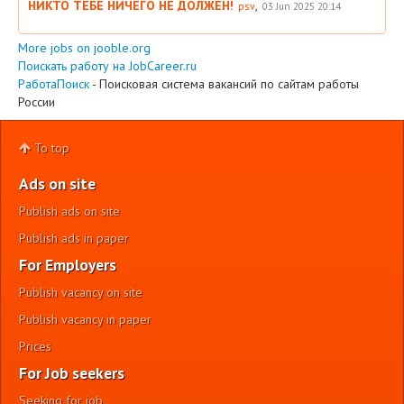
НИКТО ТЕБЕ НИЧЕГО НЕ ДОЛЖЕН!
,
psv
03 Jun 2025 20:14
More jobs on jooble.org
Поискать работу на JobCareer.ru
РаботаПоиск
- Поисковая система вакансий по сайтам работы
России
To top
Ads on site
Publish ads on site
Publish ads in paper
For Employers
Publish vacancy on site
Publish vacancy in paper
Prices
For Job seekers
Seeking for job