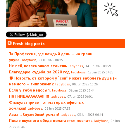
Fresh blog posts
🐍 Профессия, где каждый день — на грани
укуса.
,
ladyboss
07 Jul 2025 08:25
Не пей, козленочком станешь
,
ladyboss
14 Jun 2025 00:59
Благодарю, судьба, за 2020 год
,
ladyboss
12 Jun 2025 04:25
🧠 Новость, от которой у “сов” может заболеть душа (и
немного — гиппокамп):
,
ladyboss
08 Jun 2025 15:28
Если у тебя недосып.
,
ladyboss
08 Jun 2025 03:44
ПЯТНИЦААААААА!!!!!!
,
ladyboss
07 Jun 2025 06:01
Физкультпривет от матерых офисных
хомяков!
,
ladyboss
06 Jun 2025 07:53
Аааа… Служебный роман!
,
ladyboss
05 Jun 2025 06:44
После вкусного обеда полагается поспать
,
ladyboss
04 Jun
2025 00:44