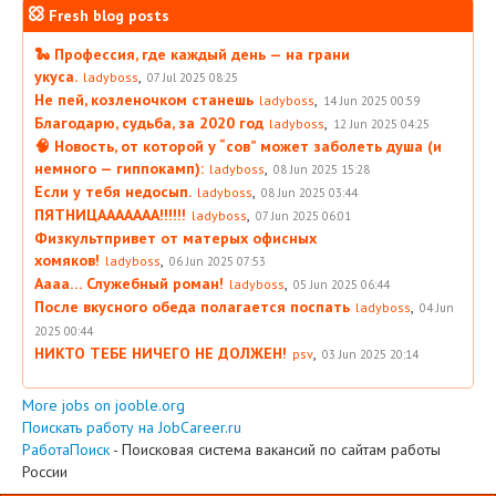
Fresh blog posts
🐍 Профессия, где каждый день — на грани
укуса.
,
ladyboss
07 Jul 2025 08:25
Не пей, козленочком станешь
,
ladyboss
14 Jun 2025 00:59
Благодарю, судьба, за 2020 год
,
ladyboss
12 Jun 2025 04:25
🧠 Новость, от которой у “сов” может заболеть душа (и
немного — гиппокамп):
,
ladyboss
08 Jun 2025 15:28
Если у тебя недосып.
,
ladyboss
08 Jun 2025 03:44
ПЯТНИЦААААААА!!!!!!
,
ladyboss
07 Jun 2025 06:01
Физкультпривет от матерых офисных
хомяков!
,
ladyboss
06 Jun 2025 07:53
Аааа… Служебный роман!
,
ladyboss
05 Jun 2025 06:44
После вкусного обеда полагается поспать
,
ladyboss
04 Jun
2025 00:44
НИКТО ТЕБЕ НИЧЕГО НЕ ДОЛЖЕН!
,
psv
03 Jun 2025 20:14
More jobs on jooble.org
Поискать работу на JobCareer.ru
РаботаПоиск
- Поисковая система вакансий по сайтам работы
России