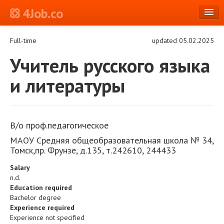
4Job.co
en
Full-time
updated 05.02.2025
Log in or Register
Учитель русского языка
и литературы
В/о проф.педагогическое
МАОУ Средняя общеобразовательная школа № 34,
Томск,пр. Фрунзе, д.135, т.242610, 244433
Salary
n.d.
Education required
Bachelor degree
Experience required
Experience not specified