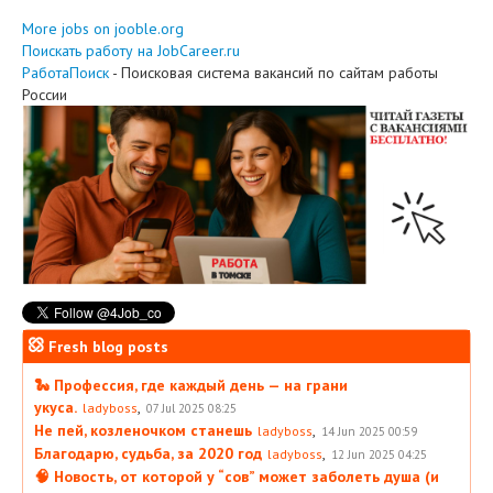
More jobs on jooble.org
Поискать работу на JobCareer.ru
РаботаПоиск
- Поисковая система вакансий по сайтам работы
России
Fresh blog posts
🐍 Профессия, где каждый день — на грани
укуса.
,
ladyboss
07 Jul 2025 08:25
Не пей, козленочком станешь
,
ladyboss
14 Jun 2025 00:59
Благодарю, судьба, за 2020 год
,
ladyboss
12 Jun 2025 04:25
🧠 Новость, от которой у “сов” может заболеть душа (и