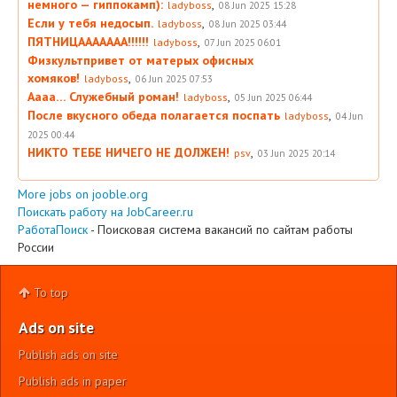
немного — гиппокамп):
,
ladyboss
08 Jun 2025 15:28
Если у тебя недосып.
,
ladyboss
08 Jun 2025 03:44
ПЯТНИЦААААААА!!!!!!
,
ladyboss
07 Jun 2025 06:01
Физкультпривет от матерых офисных
хомяков!
,
ladyboss
06 Jun 2025 07:53
Аааа… Служебный роман!
,
ladyboss
05 Jun 2025 06:44
После вкусного обеда полагается поспать
,
ladyboss
04 Jun
2025 00:44
НИКТО ТЕБЕ НИЧЕГО НЕ ДОЛЖЕН!
,
psv
03 Jun 2025 20:14
More jobs on jooble.org
Поискать работу на JobCareer.ru
РаботаПоиск
- Поисковая система вакансий по сайтам работы
России
To top
Ads on site
Publish ads on site
Publish ads in paper