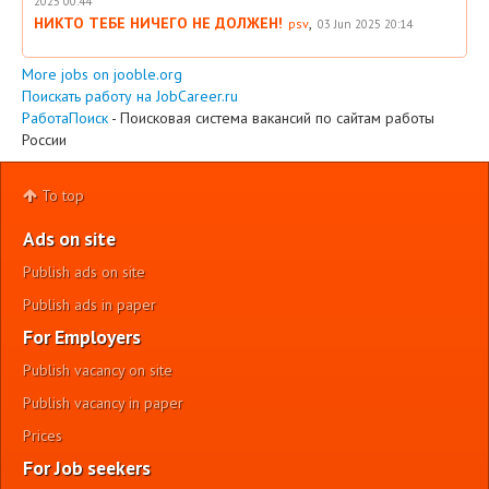
2025 00:44
НИКТО ТЕБЕ НИЧЕГО НЕ ДОЛЖЕН!
,
psv
03 Jun 2025 20:14
More jobs on jooble.org
Поискать работу на JobCareer.ru
РаботаПоиск
- Поисковая система вакансий по сайтам работы
России
To top
Ads on site
Publish ads on site
Publish ads in paper
For Employers
Publish vacancy on site
Publish vacancy in paper
Prices
For Job seekers