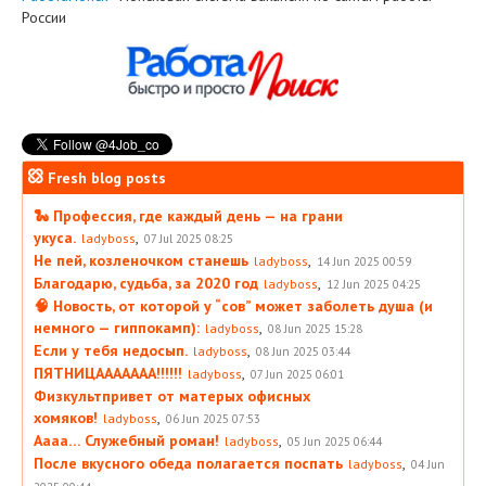
России
Fresh blog posts
🐍 Профессия, где каждый день — на грани
укуса.
,
ladyboss
07 Jul 2025 08:25
Не пей, козленочком станешь
,
ladyboss
14 Jun 2025 00:59
Благодарю, судьба, за 2020 год
,
ladyboss
12 Jun 2025 04:25
🧠 Новость, от которой у “сов” может заболеть душа (и
немного — гиппокамп):
,
ladyboss
08 Jun 2025 15:28
Если у тебя недосып.
,
ladyboss
08 Jun 2025 03:44
ПЯТНИЦААААААА!!!!!!
,
ladyboss
07 Jun 2025 06:01
Физкультпривет от матерых офисных
хомяков!
,
ladyboss
06 Jun 2025 07:53
Аааа… Служебный роман!
,
ladyboss
05 Jun 2025 06:44
После вкусного обеда полагается поспать
,
ladyboss
04 Jun