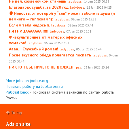
Не пей, козленочком станешь
,
ladyboss
14 Jun 2025 00:59
Благодарю, судьба, за 2020 год
,
ladyboss
12 Jun 2025 04:25
🧠 Новость, от которой у “сов” может заболеть душа (и
немного — гиппокамп):
,
ladyboss
08 Jun 2025 15:28
Если у тебя недосып.
,
ladyboss
08 Jun 2025 03:44
ПЯТНИЦААААААА!!!!!!
,
ladyboss
07 Jun 2025 06:01
Физкультпривет от матерых офисных
хомяков!
,
ladyboss
06 Jun 2025 07:53
Аааа… Служебный роман!
,
ladyboss
05 Jun 2025 06:44
После вкусного обеда полагается поспать
,
ladyboss
04 Jun
2025 00:44
НИКТО ТЕБЕ НИЧЕГО НЕ ДОЛЖЕН!
,
psv
03 Jun 2025 20:14
More jobs on jooble.org
Поискать работу на JobCareer.ru
РаботаПоиск
- Поисковая система вакансий по сайтам работы
России
To top
Ads on site