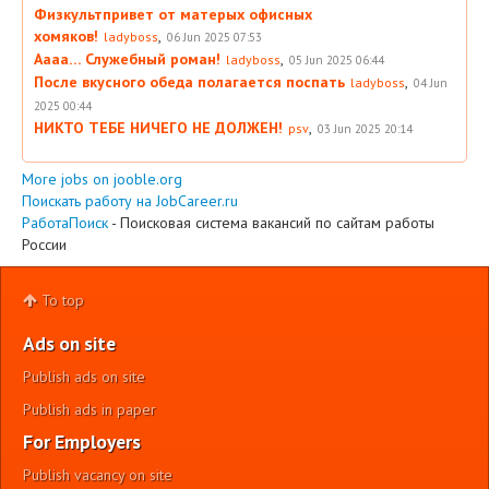
Физкультпривет от матерых офисных
хомяков!
,
ladyboss
06 Jun 2025 07:53
Аааа… Служебный роман!
,
ladyboss
05 Jun 2025 06:44
После вкусного обеда полагается поспать
,
ladyboss
04 Jun
2025 00:44
НИКТО ТЕБЕ НИЧЕГО НЕ ДОЛЖЕН!
,
psv
03 Jun 2025 20:14
More jobs on jooble.org
Поискать работу на JobCareer.ru
РаботаПоиск
- Поисковая система вакансий по сайтам работы
России
To top
Ads on site
Publish ads on site
Publish ads in paper
For Employers
Publish vacancy on site