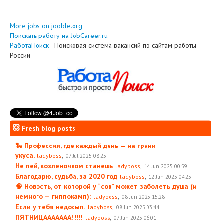
More jobs on jooble.org
Поискать работу на JobCareer.ru
РаботаПоиск
- Поисковая система вакансий по сайтам работы
России
Fresh blog posts
🐍 Профессия, где каждый день — на грани
укуса.
,
ladyboss
07 Jul 2025 08:25
Не пей, козленочком станешь
,
ladyboss
14 Jun 2025 00:59
Благодарю, судьба, за 2020 год
,
ladyboss
12 Jun 2025 04:25
🧠 Новость, от которой у “сов” может заболеть душа (и
немного — гиппокамп):
,
ladyboss
08 Jun 2025 15:28
Если у тебя недосып.
,
ladyboss
08 Jun 2025 03:44
ПЯТНИЦААААААА!!!!!!
,
ladyboss
07 Jun 2025 06:01