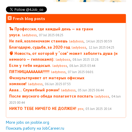
Fresh blog posts
🐍 Профессия, где каждый день — на грани
укуса.
,
ladyboss
07 Jul 2025 08:25
Не пей, козленочком станешь
,
ladyboss
14 Jun 2025 00:59
Благодарю, судьба, за 2020 год
,
ladyboss
12 Jun 2025 04:25
🧠 Новость, от которой у “сов” может заболеть душа (и
немного — гиппокамп):
,
ladyboss
08 Jun 2025 15:28
Если у тебя недосып.
,
ladyboss
08 Jun 2025 03:44
ПЯТНИЦААААААА!!!!!!
,
ladyboss
07 Jun 2025 06:01
Физкультпривет от матерых офисных
хомяков!
,
ladyboss
06 Jun 2025 07:53
Аааа… Служебный роман!
,
ladyboss
05 Jun 2025 06:44
После вкусного обеда полагается поспать
,
ladyboss
04 Jun
2025 00:44
НИКТО ТЕБЕ НИЧЕГО НЕ ДОЛЖЕН!
,
psv
03 Jun 2025 20:14
More jobs on jooble.org
Поискать работу на JobCareer.ru