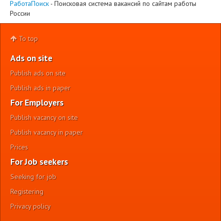
РаботаПоиск
- Поисковая система вакансий по сайтам работы
России
To top
Ads on site
Publish ads on site
Publish ads in paper
For Employers
Publish vacancy on site
Publish vacancy in paper
Prices
For Job seekers
Seeking for job
Registering
Privacy policy