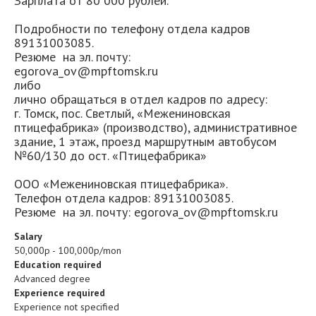
Зарплата от 80 000 рублей.
Подробности по телефону отдела кадров
89131003085.
Резюме на эл. почту:
egorova_ov@mpftomsk.ru
либо
лично обращаться в отдел кадров по адресу:
г. Томск, пос. Светлый, «Межениновская
птицефабрика» (производство), административное
здание, 1 этаж, проезд маршрутным автобусом
№60/130 до ост. «Птицефабрика»
ООО «Межениновская птицефабрика».
Телефон отдела кадров: 89131003085.
Резюме на эл. почту: egorova_ov@mpftomsk.ru
Salary
50,000р - 100,000р/mon
Education required
Advanced degree
Experience required
Experience not specified