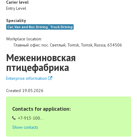
Carier level
Entry Level
Speciality
Car, Van and Bus Driving
Truck Driving
Workplace location:
Главный офис
:
пос. Светлый
,
Tomsk
,
Tomsk
,
Russia
,
634506
Межениновская
птицефабрика
Enterprise information
Created 19.05.2026
Contacts for application:
+7-913-100...
Show contacts