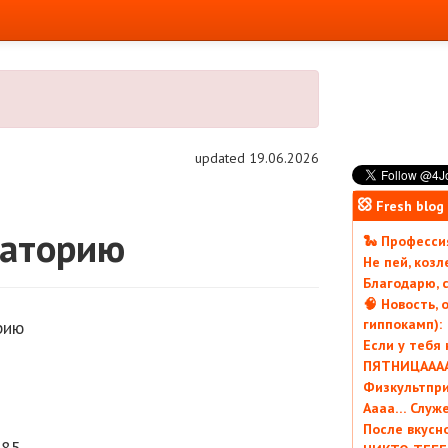
updated 19.06.2026
Fresh blog
раторию
🐍 Профессия
Не пей, коз
Благодарю, с
🧠 Новость, 
гиппокамп):
рию
Если у тебя
ПЯТНИЦААААА
Физкультпри
Аааа… Служ
После вкусн
85.