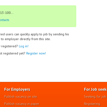
13-100...
ontacts
red users can quickly apply to job by sending his
to employer directly from this site.
y registered?
Log in!
ot registered yet?
Register now!
For Employers
For Job seek
Publish vacancy on site
Seeking for job
Publish vacancy in paper
Registering