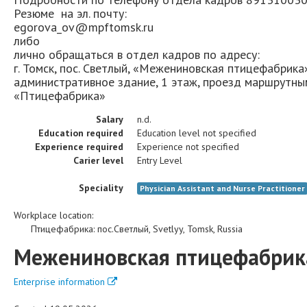
Резюме на эл. почту:
egorova_ov@mpftomsk.ru
либо
лично обращаться в отдел кадров по адресу:
г. Томск, пос. Светлый, «Межениновская птицефабрика
административное здание, 1 этаж, проезд маршрутны
«Птицефабрика»
Salary
n.d.
Education required
Education level not specified
Experience required
Experience not specified
Carier level
Entry Level
Speciality
Physician Assistant and Nurse Practitioner
Workplace location:
Птицефабрика
:
пос.Светлый
,
Svetlyy
,
Tomsk
,
Russia
Межениновская птицефабрик
Enterprise information