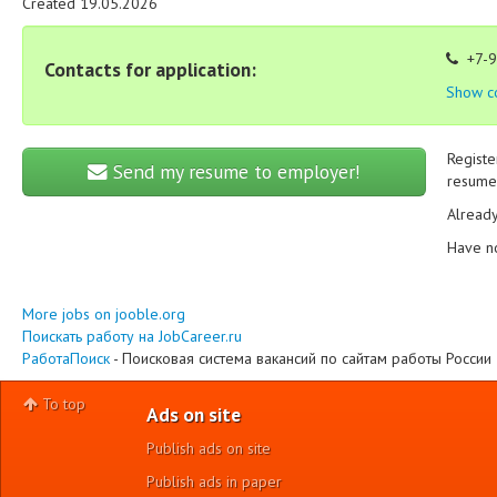
Created 19.05.2026
+7-9
Contacts for application:
Show c
Registe
Send my resume to employer!
resume 
Alread
Have n
More jobs on jooble.org
Поискать работу на JobCareer.ru
РаботаПоиск
- Поисковая система вакансий по сайтам работы России
To top
Ads on site
Publish ads on site
Publish ads in paper