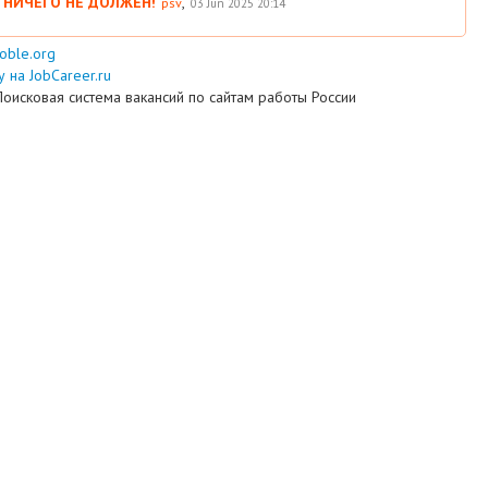
 НИЧЕГО НЕ ДОЛЖЕН!
,
psv
03 Jun 2025 20:14
ooble.org
 на JobCareer.ru
Поисковая система вакансий по сайтам работы России