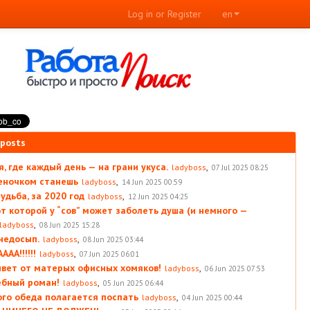
Log in or Register
en
 posts
, где каждый день — на грани укуса.
,
ladyboss
07 Jul 2025 08:25
леночком станешь
,
ladyboss
14 Jun 2025 00:59
удьба, за 2020 год
,
ladyboss
12 Jun 2025 04:25
от которой у “сов” может заболеть душа (и немного —
,
ladyboss
08 Jun 2025 15:28
 недосып.
,
ladyboss
08 Jun 2025 03:44
АА!!!!!!
,
ladyboss
07 Jun 2025 06:01
вет от матерых офисных хомяков!
,
ladyboss
06 Jun 2025 07:53
ебный роман!
,
ladyboss
05 Jun 2025 06:44
ого обеда полагается поспать
,
ladyboss
04 Jun 2025 00:44