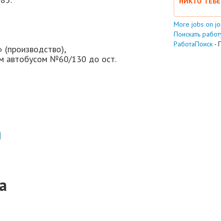
НИКТО ТЕБЕ
More jobs on j
Поискать работу
РаботаПоиск
- 
» (производство),
м автобусом №60/130 до ост.
а