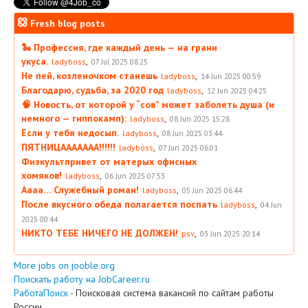
Fresh blog posts
🐍 Профессия, где каждый день — на грани
укуса.
,
ladyboss
07 Jul 2025 08:25
Не пей, козленочком станешь
,
ladyboss
14 Jun 2025 00:59
Благодарю, судьба, за 2020 год
,
ladyboss
12 Jun 2025 04:25
🧠 Новость, от которой у “сов” может заболеть душа (и
немного — гиппокамп):
,
ladyboss
08 Jun 2025 15:28
Если у тебя недосып.
,
ladyboss
08 Jun 2025 03:44
ПЯТНИЦААААААА!!!!!!
,
ladyboss
07 Jun 2025 06:01
Физкультпривет от матерых офисных
хомяков!
,
ladyboss
06 Jun 2025 07:53
Аааа… Служебный роман!
,
ladyboss
05 Jun 2025 06:44
После вкусного обеда полагается поспать
,
ladyboss
04 Jun
2025 00:44
НИКТО ТЕБЕ НИЧЕГО НЕ ДОЛЖЕН!
,
psv
03 Jun 2025 20:14
More jobs on jooble.org
Поискать работу на JobCareer.ru
РаботаПоиск
- Поисковая система вакансий по сайтам работы
России