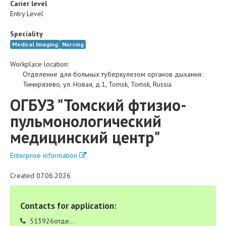
Carier level
Entry Level
Speciality
Medical Imaging
Nursing
Workplace location:
Отделение для больных туберкулезом органов дыхания
:
Тимирязево, ул. Новая, д.1
,
Tomsk
,
Tomsk
,
Russia
ОГБУЗ "Томский фтизио-
пульмонологический
медицинский центр"
Enterprise information
Created 07.06.2026
Contacts for application:
513926отде...