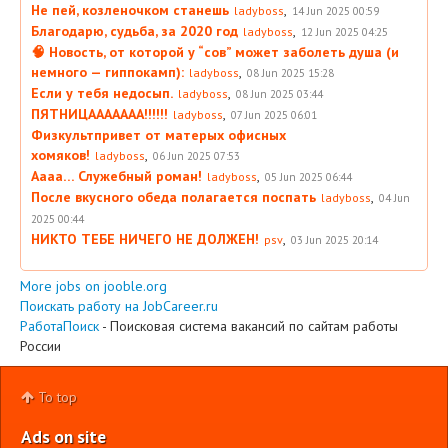
Не пей, козленочком станешь
,
ladyboss
14 Jun 2025 00:59
Благодарю, судьба, за 2020 год
,
ladyboss
12 Jun 2025 04:25
🧠 Новость, от которой у “сов” может заболеть душа (и
немного — гиппокамп):
,
ladyboss
08 Jun 2025 15:28
Если у тебя недосып.
,
ladyboss
08 Jun 2025 03:44
ПЯТНИЦААААААА!!!!!!
,
ladyboss
07 Jun 2025 06:01
Физкультпривет от матерых офисных
хомяков!
,
ladyboss
06 Jun 2025 07:53
Аааа… Служебный роман!
,
ladyboss
05 Jun 2025 06:44
После вкусного обеда полагается поспать
,
ladyboss
04 Jun
2025 00:44
НИКТО ТЕБЕ НИЧЕГО НЕ ДОЛЖЕН!
,
psv
03 Jun 2025 20:14
More jobs on jooble.org
Поискать работу на JobCareer.ru
РаботаПоиск
- Поисковая система вакансий по сайтам работы
России
To top
Ads on site