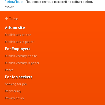
РаботаПоиск
- Поисковая система вакансий по сайтам работы
России
To top
Ads on site
Publish ads on site
Publish ads in paper
For Employers
Publish vacancy on site
Publish vacancy in paper
Prices
For Job seekers
Seeking for job
Registering
Privacy policy