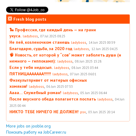
Fresh blog posts
🐍 Профессия, где каждый день — на грани
укуса.
,
ladyboss
07 Jul 2025 08:25
Не пей, козленочком станешь
,
ladyboss
14 Jun 2025 00:59
Благодарю, судьба, за 2020 год
,
ladyboss
12 Jun 2025 04:25
🧠 Новость, от которой у “сов” может заболеть душа (и
немного — гиппокамп):
,
ladyboss
08 Jun 2025 15:28
Если у тебя недосып.
,
ladyboss
08 Jun 2025 03:44
ПЯТНИЦААААААА!!!!!!
,
ladyboss
07 Jun 2025 06:01
Физкультпривет от матерых офисных
хомяков!
,
ladyboss
06 Jun 2025 07:53
Аааа… Служебный роман!
,
ladyboss
05 Jun 2025 06:44
После вкусного обеда полагается поспать
,
ladyboss
04 Jun
2025 00:44
НИКТО ТЕБЕ НИЧЕГО НЕ ДОЛЖЕН!
,
psv
03 Jun 2025 20:14
More jobs on jooble.org
Поискать работу на JobCareer.ru